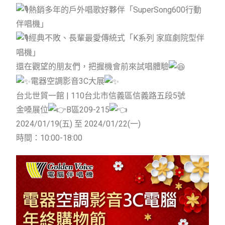
熱銷多年的戶外唱歌好夥伴「SuperSong600行動
伴唱機」
經典不敗、長輩最愛傳統式「K系列 家庭劇院型伴
唱機」
還在觀望的朋友們，把握機會前來試唱體驗
電器空調影音3C大展
台北世貿一館 | 110台北市信義區信義路五段5號
金嗓展位
B區209-215
2024/01/19(五) 至 2024/01/22(一)
時間：10:00-18:00