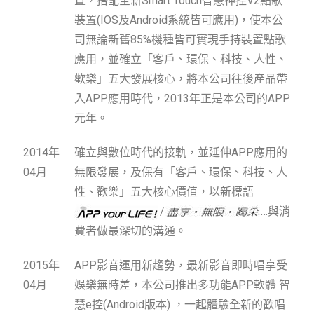
置，搭配全新
Smart Touch
智慧神控
V2
點歌
裝置
(IOS
及
Android
系統皆可應用
)
，使本公
司無論新舊
85%
機種皆可實現手持裝置點歌
應用，並確立「客戶、環保、科技、人性、
歡樂」五大發展核心，將本公司往後產品帶
入
APP
應用時代，
2013
年正是本公司的
APP
元年。
2014年
確立與數位時代的接軌，並延伸APP應用的
04月
無限發展，及保有「客戶、環保、科技、人
性、歡樂」五大核心價值，以新標語
/
…與消
費者做最深切的溝通。
2015年
APP影音運用新趨勢，最新影音即時唱享受
04月
娛樂無時差，本公司推出多功能APP軟體 智
慧e控(Android版本) ，一起體驗全新的歡唱