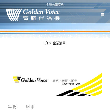
金嗓公司家族
>
企業沿革
年 份
紀 事